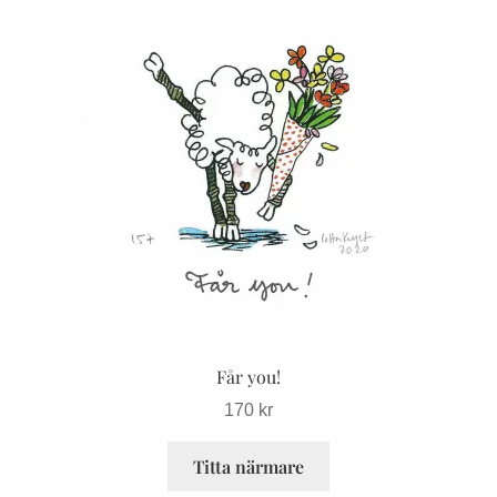
Den
här
produkten
har
flera
varianter.
De
olika
alternativen
kan
väljas
på
produktsidan
Får you!
170
kr
Titta närmare