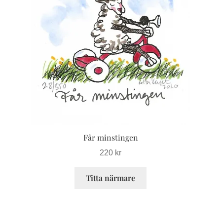
har
flera
varianter.
De
olika
alternativen
kan
väljas
på
produktsidan
Får minstingen
220
kr
Titta närmare