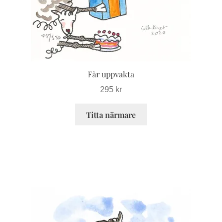
alternativen
kan
väljas
på
produktsidan
Får uppvakta
295
kr
Titta närmare
Den
här
produkten