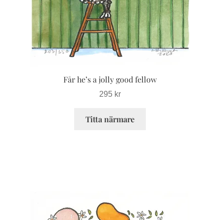
kan
väljas
på
produktsidan
Får he’s a jolly good fellow
295
kr
Titta närmare
Den
här