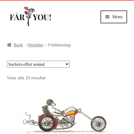
Meny
Hoppa
Hoppa
till
till
navigering
innehåll
Butik
Högtider
Födelsedag
Sortera
Visar alla 10 resultat
efter
senaste
Den
här
produkten
har
flera
varianter.