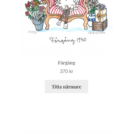
olika
alternativen
kan
väljas
på
produktsidan
Fårgång
370
kr
Titta närmare