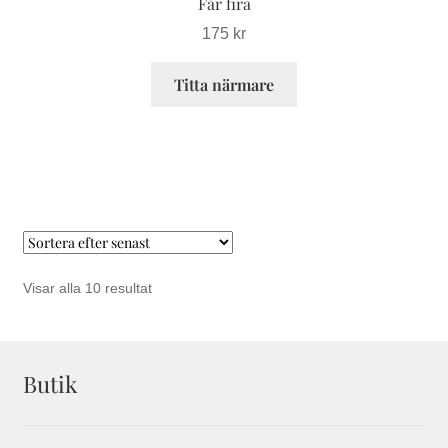
Får fira
175
kr
Titta närmare
Sortera
Visar alla 10 resultat
efter
senaste
Butik