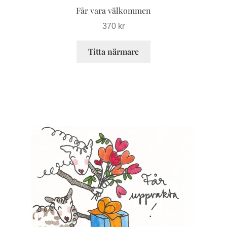
Får vara välkommen
370
kr
Titta närmare
Den
här
produkten
har
flera
varianter.
De
olika