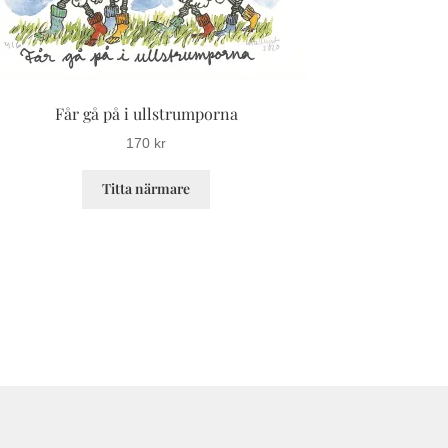
Får gå på i ullstrumporna
170
kr
Den
Titta närmare
här
produkten
har
flera
varianter.
De
olika
alternativen
kan
väljas
på
produktsidan