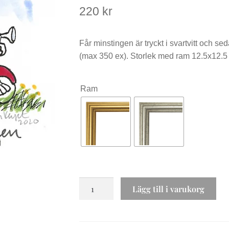
220
kr
Får minstingen är tryckt i svartvitt och 
(max 350 ex). Storlek med ram 12.5x12.5 c
Ram
Får
Lägg till i varukorg
minstingen
mängd