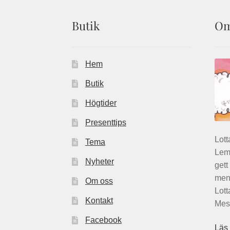
på
produktsidan
Butik
Om
Hem
Butik
Högtider
Presenttips
Lott
Tema
Lemo
Nyheter
gett
men 
Om oss
Lott
Kontakt
Mest
Facebook
Läs