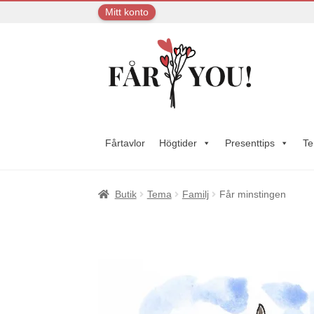
Mitt konto
Hoppa
Hoppa
till
till
navigering
innehåll
Fårtavlor
Högtider
Presenttips
T
Butik
Tema
Familj
Får minstingen