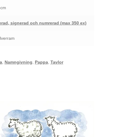
5 cm
rad, signerad och numrerad (max 350 ex)
ilverram
a
,
Namngivning
,
Pappa
,
Tavlor