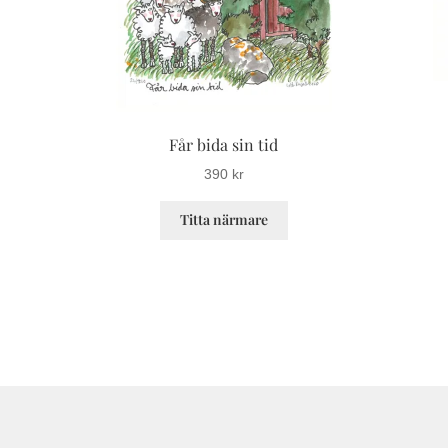
Får bida sin tid
390
kr
Den
Titta närmare
här
produkten
har
flera
varianter.
De
olika
alternativen
kan
väljas