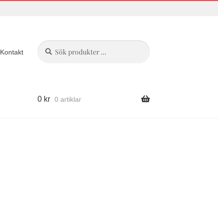
Sök
Sök
Kontakt
efter:
0
kr
0 artiklar