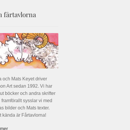
på
produktsidan
 fårtavlorna
a och Mats Keyet driver
n Art sedan 1992. Vi har
 ut böcker och andra skrifter
framförallt sysslar vi med
as bilder och Mats texter.
 kända är Fårtavlorna!
 mer