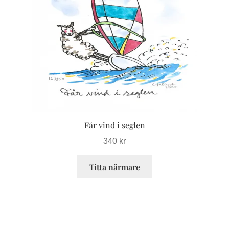
De
olika
alternativen
kan
väljas
på
produktsidan
Får vind i seglen
340
kr
Titta närmare