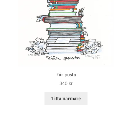
varianter.
De
olika
alternativen
kan
väljas
på
produktsidan
Får pusta
340
kr
Titta närmare