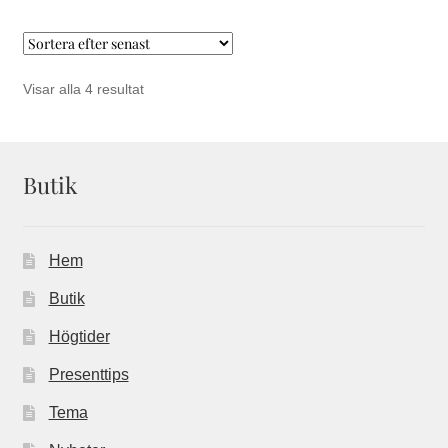
Sortera
Visar alla 4 resultat
efter
senaste
Butik
Hem
Butik
Högtider
Presenttips
Tema