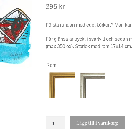
295
kr
Första rundan med eget körkort? Man ka
Får glänsa är tryckt i svartvitt och seda
(max 350 ex). Storlek med ram 17x14 cm. V
Ram
Får
Lägg till i varukorg
glänsa