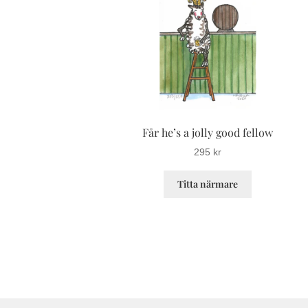
Får he’s a jolly good fellow
295
kr
Den
Titta närmare
här
produkten
har
flera
varianter.
De
olika
alternativen