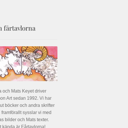
kan
väljas
på
produktsidan
 fårtavlorna
a och Mats Keyet driver
n Art sedan 1992. Vi har
 ut böcker och andra skrifter
framförallt sysslar vi med
as bilder och Mats texter.
 kända är Fårtavlorna!