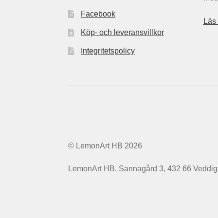
Facebook
Läs
Köp- och leveransvillkor
Integritetspolicy
© LemonArt HB 2026
LemonArt HB, Sannagård 3, 432 66 Veddi