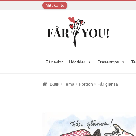
Mitt konto
Hoppa
Hoppa
till
till
navigering
innehåll
Fårtavlor
Högtider
Presenttips
T
Butik
Tema
Fordon
Får glänsa