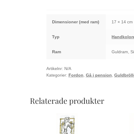
mängd
Dimensioner
17 × 14 cm
Typ
Handkolore
Ram
Guldram, S
Artikelnr:
N/A
Kategorier:
Fordon
,
Gå i pension
,
Guldbröl
Relaterade produkter