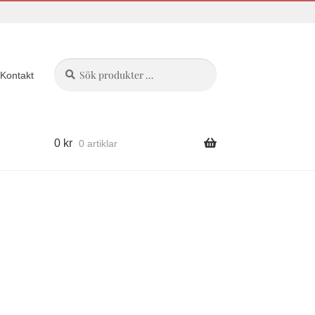
Sök
Sök
Kontakt
efter:
0
kr
0 artiklar