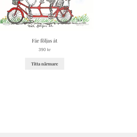
Får följas åt
390
kr
Den
Titta närmare
här
produkten
har
flera
varianter.
De
olika
alternativen
kan
väljas
på