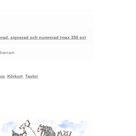
rad, signerad och numrerad (max 350 ex)
ilverram
lop
,
Körkort
,
Tavlor