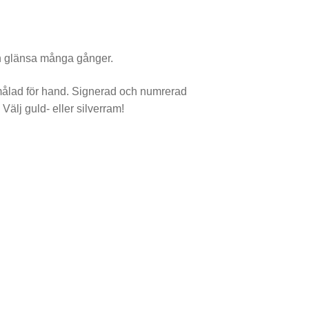
n glänsa många gånger.
n målad för hand. Signerad och numrerad
älj guld- eller silverram!