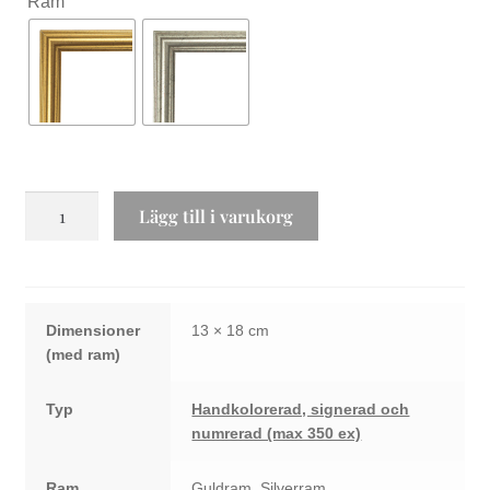
Ram
Får
Lägg till i varukorg
he's
a
jolly
good
Dimensioner
13 × 18 cm
fellow
mängd
Typ
Handkolorerad, signerad och
numrerad (max 350 ex)
Ram
Guldram, Silverram