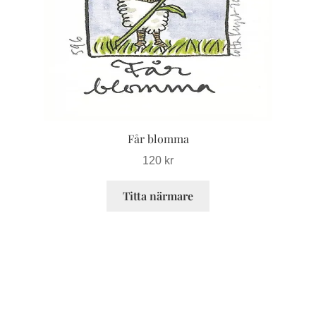
alternativen
kan
väljas
på
produktsidan
Får blomma
120
kr
Titta närmare