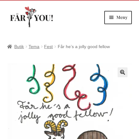
Meny
Hoppa
Hoppa
till
till
navigering
innehåll
Butik
Tema
Fest
Får he’s a jolly good fellow