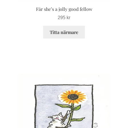
Får she’s a jolly good fellow
295
kr
Titta närmare
Den
här
produkten
har
flera
varianter.
De
olika