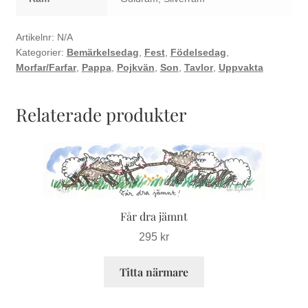
Artikelnr:
N/A
Kategorier:
Bemärkelsedag
,
Fest
,
Födelsedag
,
Morfar/Farfar
,
Pappa
,
Pojkvän
,
Son
,
Tavlor
,
Uppvakta
Relaterade produkter
Den
här
produkten
har
Får dra jämnt
flera
varianter.
295
kr
De
Titta närmare
olika
alternativen
kan