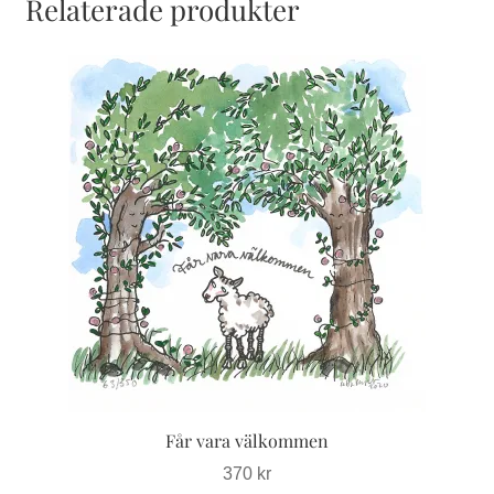
Relaterade produkter
Den
här
produkten
har
flera
varianter.
De
olika
alternativen
kan
väljas
på
produktsidan
Får vara välkommen
370
kr