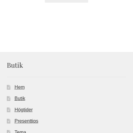
Butik
Hem
Butik
Högtider
Presenttips
Tema