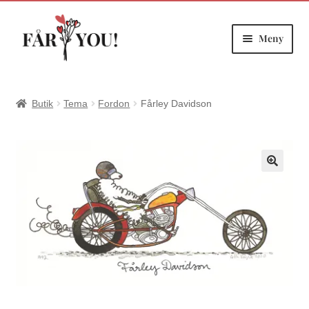
Meny
Hoppa
Hoppa
till
till
navigering
innehåll
Butik
Tema
Fordon
Fårley Davidson