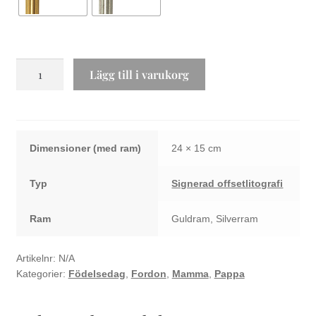
Fårley
Lägg till i varukorg
Davidson
mängd
Dimensioner
24 × 15 cm
Typ
Signerad offsetlitografi
Ram
Guldram, Silverram
Artikelnr:
N/A
Kategorier:
Födelsedag
,
Fordon
,
Mamma
,
Pappa