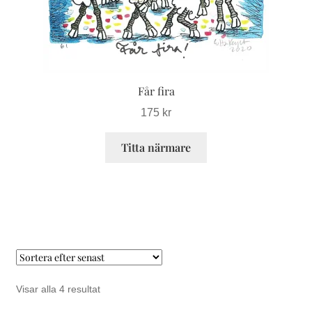
väljas
på
produktsidan
Får fira
175
kr
Titta närmare
Sortera
Visar alla 4 resultat
efter