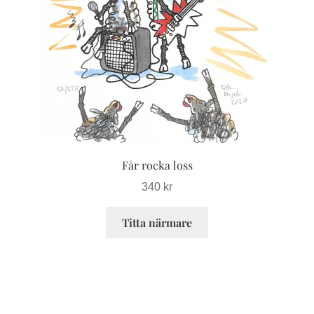
De
olika
alternativen
kan
väljas
på
produktsidan
Får rocka loss
340
kr
Titta närmare