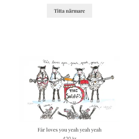
Titta närmare
Den
här
produkten
har
flera
varianter.
De
olika
alternativen
Får loves you yeah yeah yeah
kan
väljas
420
kr