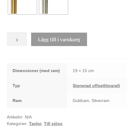
Fårtöja
Lägg till i varukorg
en
båt
mängd
Dimensioner
19 × 15 cm
Typ
Signerad offsetlitografi
Ram
Guldram, Silverram
Artikelnr:
N/A
Kategorier:
Tavlor
,
Till sjöss