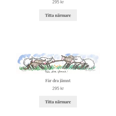
295
kr
Titta närmare
Den
här
produkten
har
Får dra jämnt
flera
varianter.
295
kr
De
Titta närmare
olika
alternativen
kan