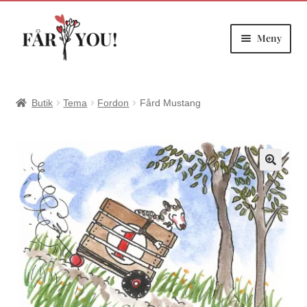
Meny
Hoppa
Hoppa
till
till
navigering
innehåll
Butik
Tema
Fordon
Fård Mustang