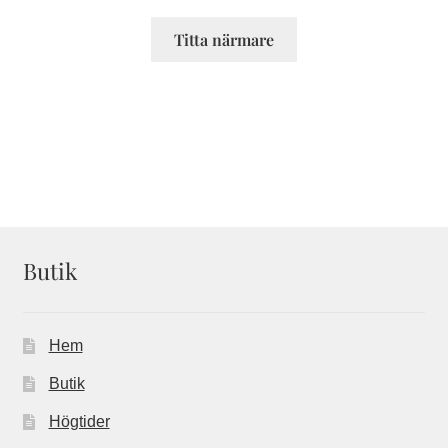
Titta närmare
Butik
Hem
Butik
Högtider