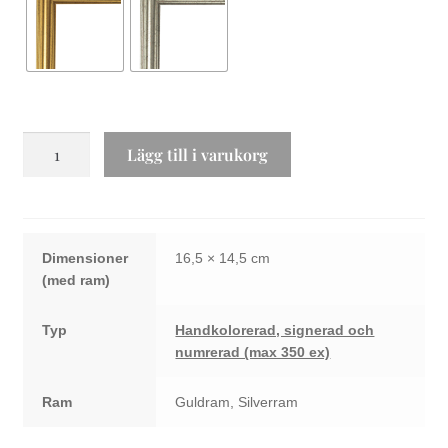
Fård
Lägg till i varukorg
Mustang
mängd
Dimensioner
16,5 × 14,5 cm
Typ
Handkolorerad, signerad och
numrerad (max 350 ex)
Ram
Guldram, Silverram