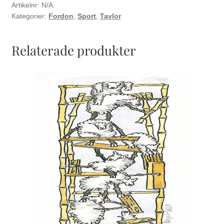
Artikelnr:
N/A
Kategorier:
Fordon
,
Sport
,
Tavlor
Relaterade produkter
Den
här
produkten
har
flera
varianter.
De
olika
alternativen
kan
väljas
på