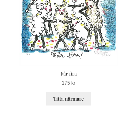
De
olika
alternativen
kan
väljas
på
produktsidan
Får fira
175
kr
Titta närmare