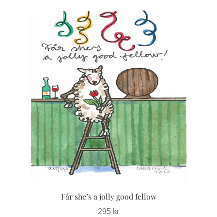
Den
här
produkten
har
flera
varianter.
De
olika
alternativen
kan
väljas
på
produktsidan
Får she’s a jolly good fellow
295
kr