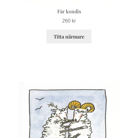
Får kondis
260
kr
Titta närmare
Den
här
produkten
har
flera
varianter.
De