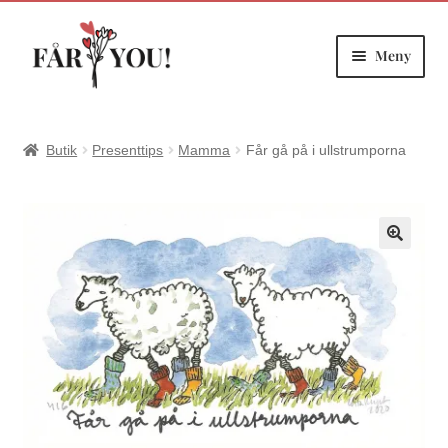
Meny
Hoppa
Hoppa
till
till
navigering
innehåll
Butik
Presenttips
Mamma
Får gå på i ullstrumporna