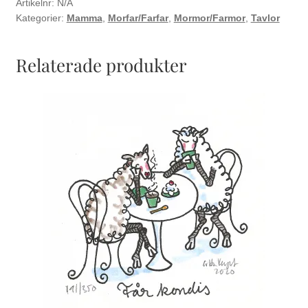
Artikelnr:
N/A
Kategorier:
Mamma
,
Morfar/Farfar
,
Mormor/Farmor
,
Tavlor
Relaterade produkter
Den
här
produkten
har
flera
varianter.
De
olika
alternativen
kan
väljas
på
produktsidan