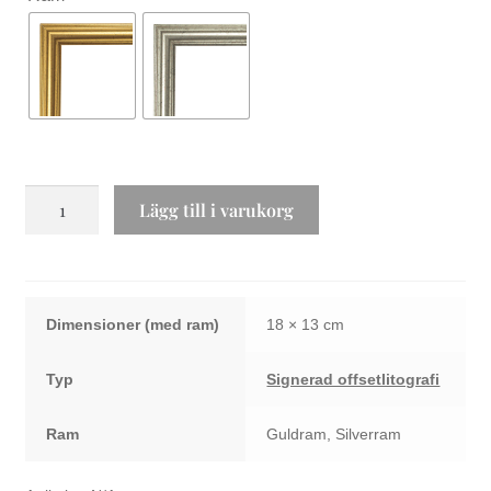
Får
Lägg till i varukorg
gå
på
i
ullstrumporna
Dimensioner
18 × 13 cm
mängd
Typ
Signerad offsetlitografi
Ram
Guldram, Silverram