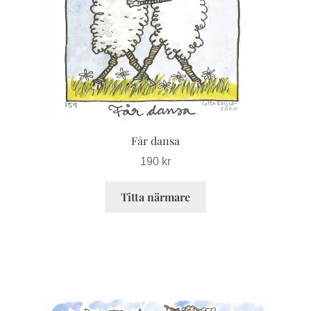
olika
alternativen
kan
väljas
på
produktsidan
Får dansa
190
kr
Titta närmare
Den