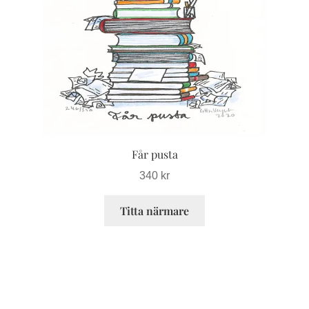
olika
alternativen
kan
väljas
på
produktsidan
Får pusta
340
kr
Titta närmare