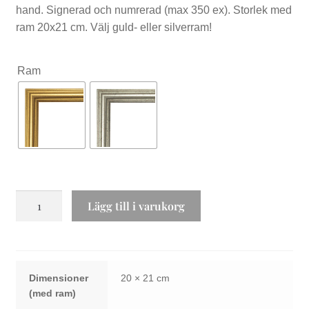
hand. Signerad och numrerad (max 350 ex). Storlek med
ram 20x21 cm. Välj guld- eller silverram!
Ram
Får
Lägg till i varukorg
bida
sin
tid
mängd
Dimensioner
20 × 21 cm