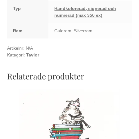
Typ
Handkolorerad, signerad och
numrerad (max 350 ex)
Ram
Guldram, Silverram
Artikelnr:
N/A
Kategori:
Tavlor
Relaterade produkter
Den
här
produkten
har
flera
varianter.
De