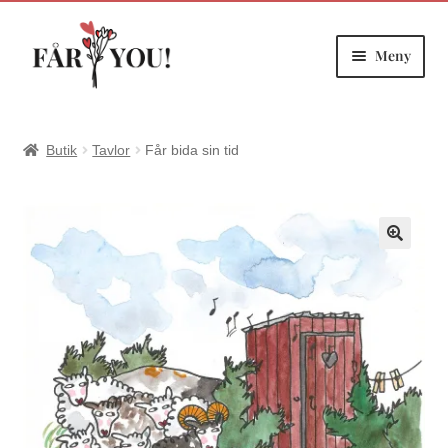
Meny
Hoppa
Hoppa
till
till
navigering
innehåll
Butik
Tavlor
Får bida sin tid