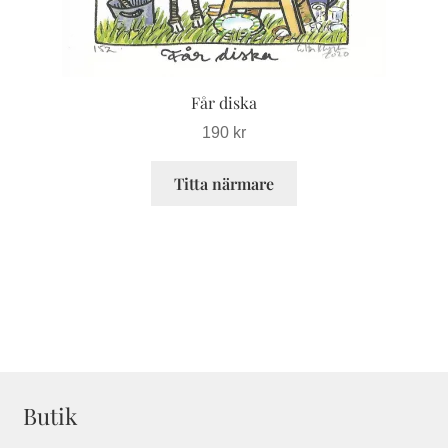
på
produktsidan
Får diska
190
kr
Titta närmare
Butik