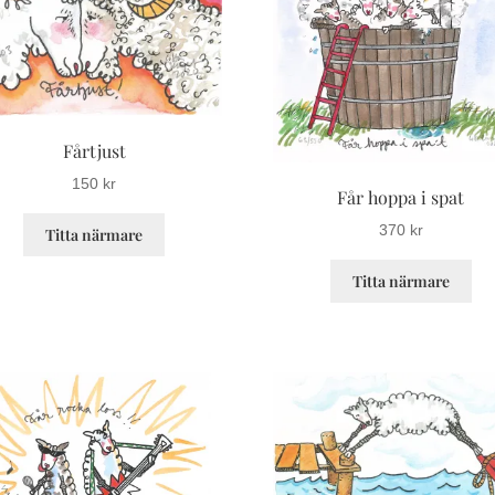
Fårtjust
150
kr
Får hoppa i spat
Den
370
kr
Titta närmare
här
De
produkten
Titta närmare
här
har
pro
flera
har
varianter.
fler
De
var
olika
De
alternativen
oli
kan
alt
väljas
ka
på