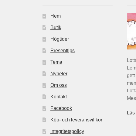
Hem
Butik
Högtider
Presenttips
Lott
Tema
Lemo
Nyheter
gett
men 
Om oss
Lott
Kontakt
Mest
Facebook
Läs
Köp- och leveransvillkor
Integritetspolicy