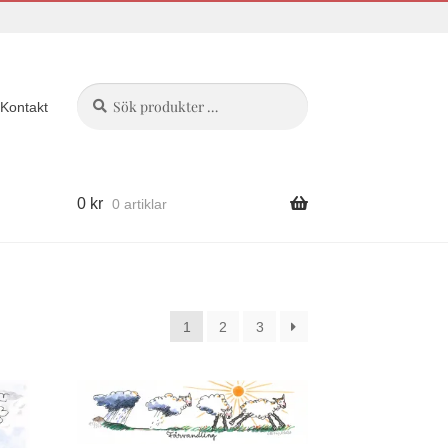
Sök
Sök
Kontakt
efter:
0
kr
0 artiklar
1
2
3